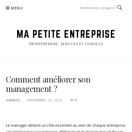
Aller
MENU
au
contenu
MA PETITE ENTREPRISE
ENTREPRENDRE, SERVICES ET CONSEILS
Comment améliorer son
management ?
GABRIEL
NOVEMBRE 22, 2022
0
Le manager détient un rôle essentiel au sein de chaque entreprise
car c’est lui qui va superviser, déléguer et évaluer le travail de ses