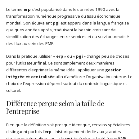
Le terme
erp
s’est popularisé dans les années 1990 avec la
transformation numérique progressive du tissu économique
mondial. Son équivalent
pgi
est apparu dans la langue française
quelques années après, traduisant le besoin croissant de
simplification des échanges entre services et du suivi automatisé
des flux au sein des PME.
Dans la pratique, utiliser «
erp
» ou «
pgi
» change peu de choses
pour l’utilisateur final. Ce sont simplement deux manières
différentes d’exprimer la même idée : appliquer une
gestion
intégrée et centralisée
afin d’améliorer l’organisation interne. Le
choix de l’expression dépend surtout du contexte linguistique et
culturel.
Différence perçue selon la taille de
l’entreprise
Bien que la définition soit presque identique, certains spécialistes
distinguent parfois l’
erp
– historiquement dédié aux grandes
structures internationales – du
pgi
, jugé plus adapté à une PME.