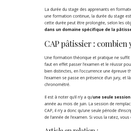
La durée du stage des apprenants en formatio
une formation continue, la durée du stage est 
cette durée peut être prolongée, selon les obje
dans un domaine spécifique de la pâtiss
CAP pâtissier : combien y
Une formation théorique et pratique ne suffit p
faut en effet passer l’examen et le réussir po
bien distinctes, en l’occurrence une épreuve t
l’examen se passe en présence d’un jury, et l
chronométré.
Il est à noter qu’il n’y a qu’
une seule session
année au mois de juin. La session de rempla
CAP, il n’y a donc qu’une seule période d’ins
de l’année de l’examen. Si vous la ratez, vous
Article en relation :