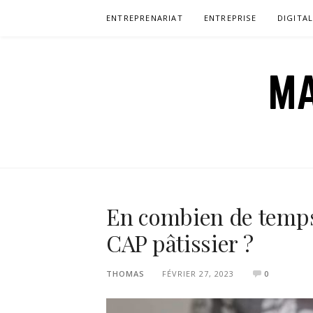
Aller
ENTREPRENARIAT
ENTREPRISE
DIGITA
au
contenu
MA
En combien de temps
CAP pâtissier ?
THOMAS
FÉVRIER 27, 2023
0